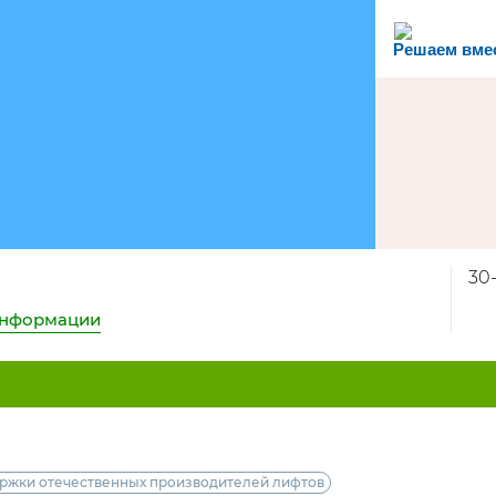
Решаем вме
30-
информации
ржки отечественных производителей лифтов